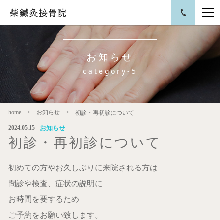
お知らせ
category-5
home
お知らせ
初診・再初診について
お知らせ
2024.05.15
初診・再初診について
初めての方やお久しぶりに来院される方は
問診や検査、症状の説明に
お時間を要するため
ご予約をお願い致します。