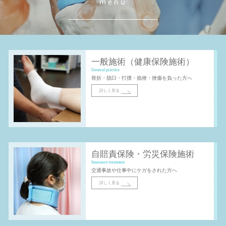
menu
一般施術（健康保険施術）
General practice
骨折・脱臼・打撲・捻挫・挫傷を負った方へ
詳しく見る
自賠責保険・労災保険施術
Insurance treatment
交通事故や仕事中にケガをされた方へ
詳しく見る