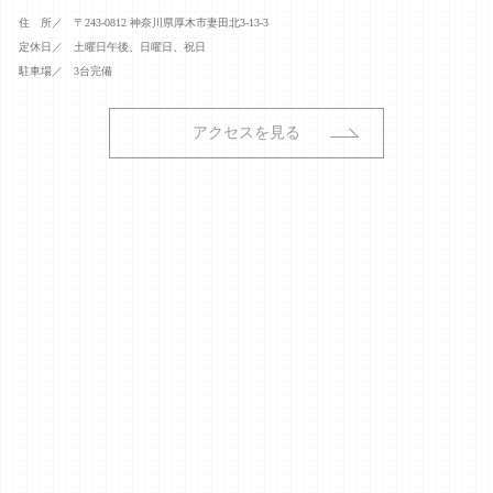
住 所／
〒243-0812 神奈川県厚木市妻田北3-13-3
定休日／
土曜日午後、日曜日、祝日
駐車場／
3台完備
アクセスを見る