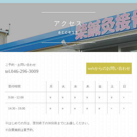
アクセス
access
ご予約・お問い合わせ
webからのお問い合わせ
tel.046-296-3009
受付時間
月
火
水
木
金
土
日
9:00 - 12:00
○
○
○
○
○
○
×
14:30 - 19:00
○
○
○
○
○
×
×
※はじめての方は、受付終了の30分前までにお越しください。
※自費施術は要予約。